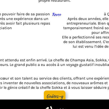
propre restaurant.
de pouvoir faire de sa passion
Revco
à 
près une expérience dans un
Après deux années, elle
ès avoir fait plusieurs repas
entrepreneuriale. Bien 
ciation
temporairement freiné son 
pour affin
Elle a perfectionné ses rec
de son établissement. C’e
lui est venu l’idée d
t attendu est enfin arrivé. La cheffe de Champa Asia, Sokka,
eurs. Le grand public a eu accès à un voyage gustatif inoublia
œur et son talent au service des clients, offrant une expérien
s inventer de nouvelles associations, de nouveaux arômes et 
r le génie créatif de la cheffe Sokka et à vous laisser séduire
Goûtez-y